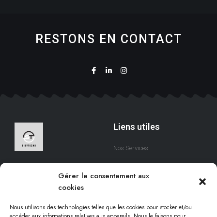
RESTONS EN CONTACT
Liens utiles
Nos Services
A Propos
Nous sommes une équipe
Gérer le consentement aux
qui s’efforce de créer des
Contact
cookies
solutions digitales qui
respectent votre temps.
Nous utilisons des technologies telles que les cookies pour stocker et/ou
accéder aux informations relatives aux appareils. Nous le faisons pour