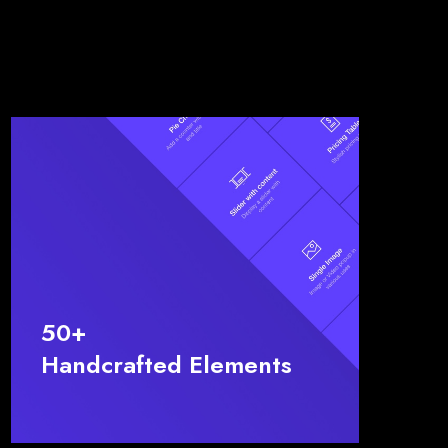
50+
Handcrafted Elements