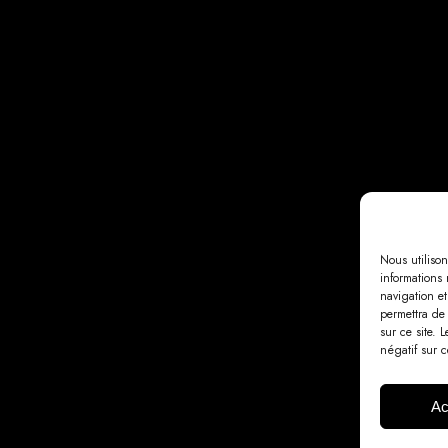
Nous utilison
informations 
navigation e
permettra de
sur ce site. 
négatif sur c
Ac