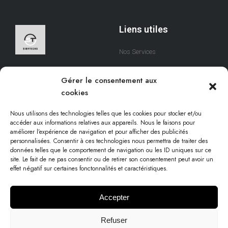
Liens utiles
Nos Services
A Propos
Nous sommes une équipe
Gérer le consentement aux
qui s’efforce de créer des
Contact
cookies
solutions digitales qui
respectent votre temps.
Nous utilisons des technologies telles que les cookies pour stocker et/ou
accéder aux informations relatives aux appareils. Nous le faisons pour
améliorer l’expérience de navigation et pour afficher des publicités
personnalisées. Consentir à ces technologies nous permettra de traiter des
Informations légales
données telles que le comportement de navigation ou les ID uniques sur ce
site. Le fait de ne pas consentir ou de retirer son consentement peut avoir un
effet négatif sur certaines fonctonnalités et caractéristiques.
Conditions d'utilisation
Politique cookies
Accepter
Mentions légales
Refuser