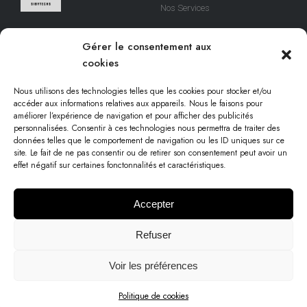
Nos Services
A Propos
Nous sommes une équipe
Gérer le consentement aux
qui s’efforce de créer des
Contact
cookies
solutions digitales qui
respectent votre temps.
Nous utilisons des technologies telles que les cookies pour stocker et/ou
accéder aux informations relatives aux appareils. Nous le faisons pour
améliorer l’expérience de navigation et pour afficher des publicités
personnalisées. Consentir à ces technologies nous permettra de traiter des
Informations légales
données telles que le comportement de navigation ou les ID uniques sur ce
site. Le fait de ne pas consentir ou de retirer son consentement peut avoir un
effet négatif sur certaines fonctonnalités et caractéristiques.
Conditions d'utilisation
Politique cookies
Accepter
Mentions légales
Refuser
Voir les préférences
Contact us
©️
2023 Sybtechs |Tous droits réservés| Avec Amour
Politique de cookies
par
Sibytechs SARL
– Dakar-Senegal
O