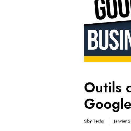
Outils 
Google 
Siby Techs
Janvier 