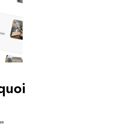
quoi
on