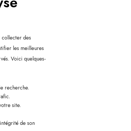
yse
r collecter des
ifier les meilleures
rvés. Voici quelques-
 de recherche.
afic.
otre site.
intégrité de son