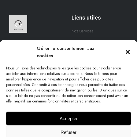
Liens utiles
Nos Services
A Propos
Nous sommes une équipe
Gérer le consentement aux
qui s’efforce de créer des
Contact
cookies
solutions digitales qui
respectent votre temps.
Nous utilisons des technologies telles que les cookies pour stocker et/ou
accéder aux informations relatives aux appareils. Nous le faisons pour
améliorer l’expérience de navigation et pour afficher des publicités
personnalisées. Consentir à ces technologies nous permettra de traiter des
Informations légales
données telles que le comportement de navigation ou les ID uniques sur ce
site. Le fait de ne pas consentir ou de retirer son consentement peut avoir un
effet négatif sur certaines fonctonnalités et caractéristiques.
Conditions d'utilisation
Politique cookies
Accepter
Mentions légales
Refuser