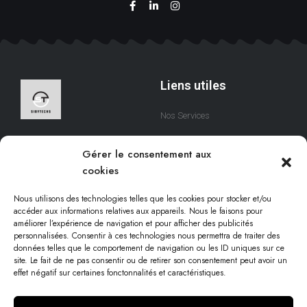
Liens utiles
Nos Services
A Propos
Nous sommes une équipe
Gérer le consentement aux
qui s’efforce de créer des
Contact
cookies
solutions digitales qui
respectent votre temps.
Nous utilisons des technologies telles que les cookies pour stocker et/ou
accéder aux informations relatives aux appareils. Nous le faisons pour
améliorer l’expérience de navigation et pour afficher des publicités
personnalisées. Consentir à ces technologies nous permettra de traiter des
Informations légales
données telles que le comportement de navigation ou les ID uniques sur ce
site. Le fait de ne pas consentir ou de retirer son consentement peut avoir un
effet négatif sur certaines fonctonnalités et caractéristiques.
Conditions d'utilisation
Politique cookies