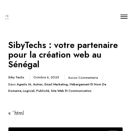
SibyTechs : votre partenaire
pour la création web au
Sénégal
Siby Techs
Octobre 6, 2025
Aucun Commentaire
Dans
Agents IA
,
Autres
,
Email Marketing
,
Hébergement Et Nom De
Domaine
,
Logiciel
,
Publicité
,
Site Web Et Communication
« `html