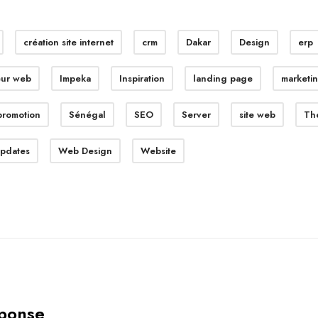
création site internet
crm
Dakar
Design
erp
ur web
Impeka
Inspiration
landing page
marketi
promotion
Sénégal
SEO
Server
site web
Th
pdates
Web Design
Website
éponse