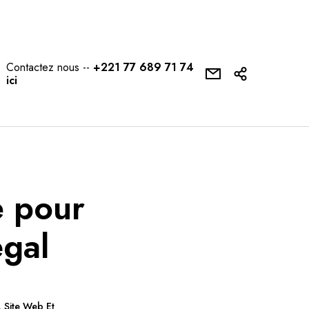
Contactez nous --
+221 77 689 71 74
ici
e pour
égal
,
Site Web Et