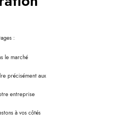
ration
tages :
ns le marché
dre précisément aux
otre entreprise
estons à vos côtés