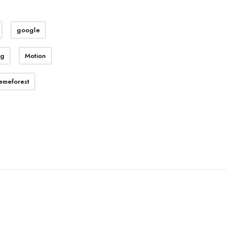
google
ng
Motion
emeforest