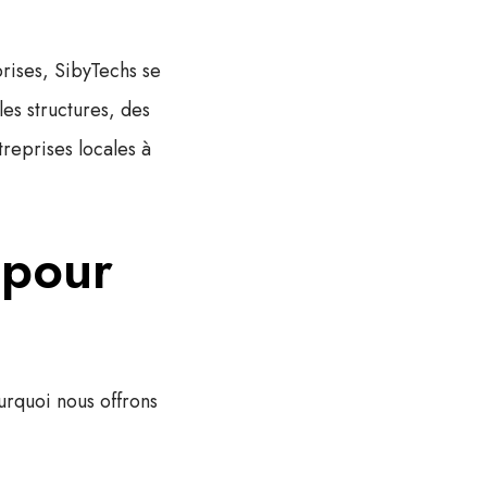
prises, SibyTechs se
es structures, des
eprises locales à
 pour
rquoi nous offrons