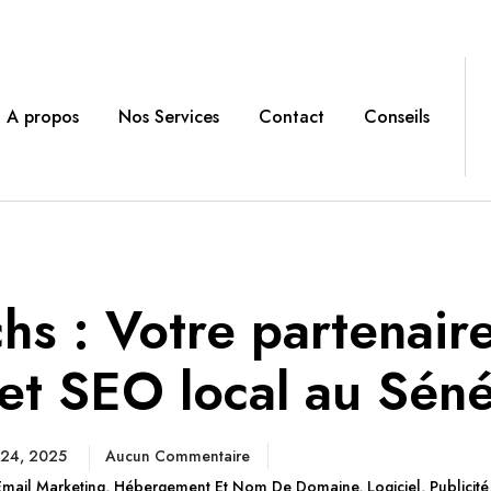
A propos
Nos Services
Contact
Conseils
hs : Votre partenair
et SEO local au Sén
 24, 2025
Aucun Commentaire
Email Marketing
,
Hébergement Et Nom De Domaine
,
Logiciel
,
Publicité