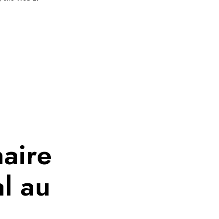
naire
l au