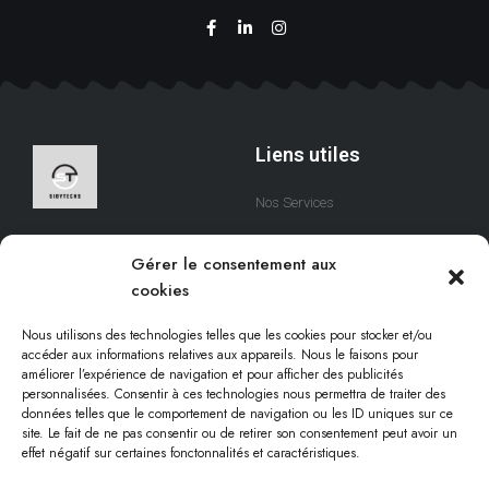
Liens utiles
Nos Services
A Propos
Nous sommes une équipe
Gérer le consentement aux
qui s’efforce de créer des
Contact
cookies
solutions digitales qui
respectent votre temps.
Nous utilisons des technologies telles que les cookies pour stocker et/ou
accéder aux informations relatives aux appareils. Nous le faisons pour
améliorer l’expérience de navigation et pour afficher des publicités
personnalisées. Consentir à ces technologies nous permettra de traiter des
Informations légales
données telles que le comportement de navigation ou les ID uniques sur ce
site. Le fait de ne pas consentir ou de retirer son consentement peut avoir un
effet négatif sur certaines fonctonnalités et caractéristiques.
Conditions d'utilisation