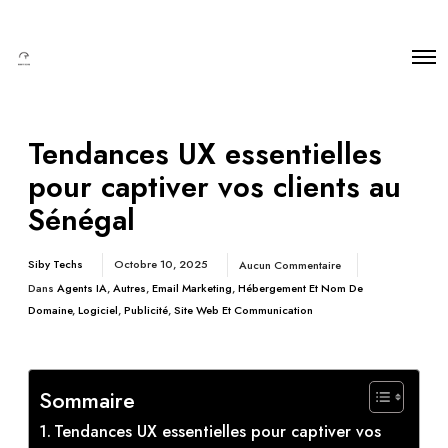
Tendances UX essentielles
pour captiver vos clients au
Sénégal
Siby Techs
Octobre 10, 2025
Aucun Commentaire
Dans
Agents IA
,
Autres
,
Email Marketing
,
Hébergement Et Nom De
Domaine
,
Logiciel
,
Publicité
,
Site Web Et Communication
Sommaire
Tendances UX essentielles pour captiver vos