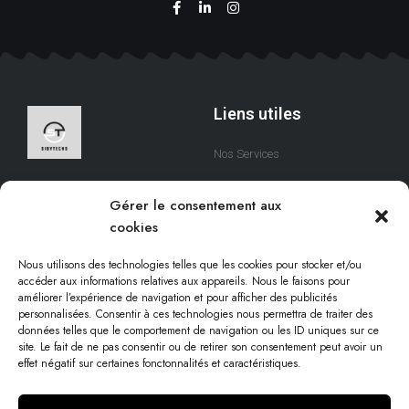
Liens utiles
Nos Services
A Propos
Nous sommes une équipe
Gérer le consentement aux
qui s’efforce de créer des
Contact
cookies
solutions digitales qui
respectent votre temps.
Nous utilisons des technologies telles que les cookies pour stocker et/ou
accéder aux informations relatives aux appareils. Nous le faisons pour
améliorer l’expérience de navigation et pour afficher des publicités
personnalisées. Consentir à ces technologies nous permettra de traiter des
Informations légales
données telles que le comportement de navigation ou les ID uniques sur ce
site. Le fait de ne pas consentir ou de retirer son consentement peut avoir un
effet négatif sur certaines fonctonnalités et caractéristiques.
Conditions d'utilisation
Politique cookies