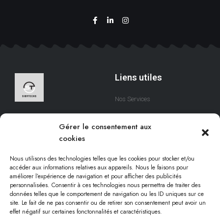
Liens utiles
Nos Services
A Propos
Nous sommes une équipe
Gérer le consentement aux
qui s’efforce de créer des
Contact
cookies
solutions digitales qui
respectent votre temps.
Nous utilisons des technologies telles que les cookies pour stocker et/ou
accéder aux informations relatives aux appareils. Nous le faisons pour
améliorer l’expérience de navigation et pour afficher des publicités
personnalisées. Consentir à ces technologies nous permettra de traiter des
Informations légales
données telles que le comportement de navigation ou les ID uniques sur ce
site. Le fait de ne pas consentir ou de retirer son consentement peut avoir un
effet négatif sur certaines fonctonnalités et caractéristiques.
Conditions d'utilisation