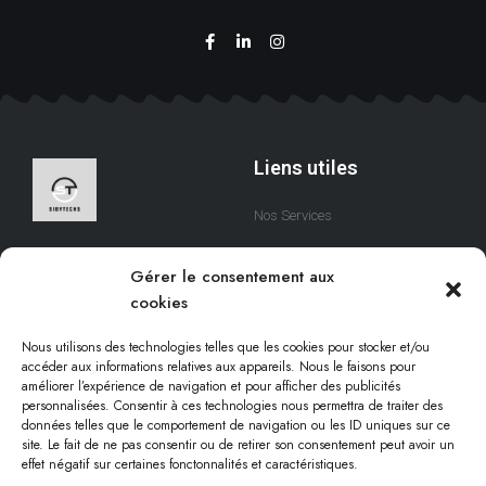
Liens utiles
Nos Services
A Propos
Nous sommes une équipe
Gérer le consentement aux
qui s’efforce de créer des
Contact
cookies
solutions digitales qui
respectent votre temps.
Nous utilisons des technologies telles que les cookies pour stocker et/ou
accéder aux informations relatives aux appareils. Nous le faisons pour
améliorer l’expérience de navigation et pour afficher des publicités
personnalisées. Consentir à ces technologies nous permettra de traiter des
Informations légales
données telles que le comportement de navigation ou les ID uniques sur ce
site. Le fait de ne pas consentir ou de retirer son consentement peut avoir un
effet négatif sur certaines fonctonnalités et caractéristiques.
Conditions d'utilisation