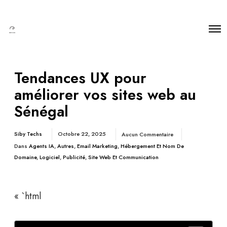
Tendances UX pour
améliorer vos sites web au
Sénégal
Siby Techs
Octobre 22, 2025
Aucun Commentaire
Dans
Agents IA
,
Autres
,
Email Marketing
,
Hébergement Et Nom De
Domaine
,
Logiciel
,
Publicité
,
Site Web Et Communication
« `html