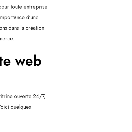
pour toute entreprise
importance d’une
ons dans la
création
mmerce
.
ite web
vitrine ouverte 24/7
,
Voici quelques