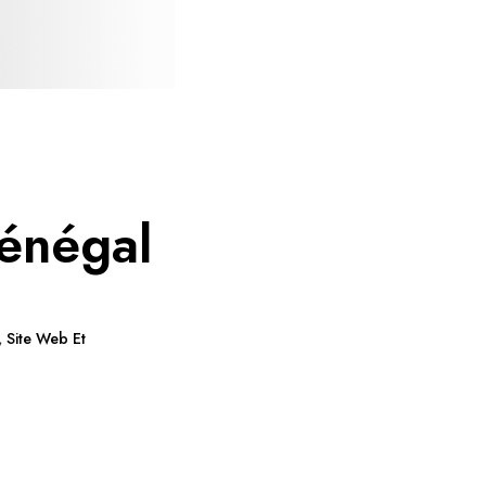
énégal
,
Site Web Et