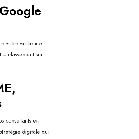
r Google
dre votre audience
tre classement sur
ME,
s
s consultants en
tratégie digitale qui