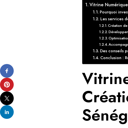
Vitrine Numérique
Pourquoi invest
Les services 
Création de
Développem
Optimisatio
Accompagnem
Des conseils p
Conclusion : R
Vitri
Créat
Sénég