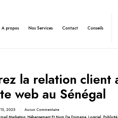
A propos
Nos Services
Contact
Conseils
ez la relation client
ite web au Sénégal
 15, 2025
Aucun Commentaire
Email Marketing
,
Hébergement Et Nom De Domaine
,
Logiciel
,
Publicité