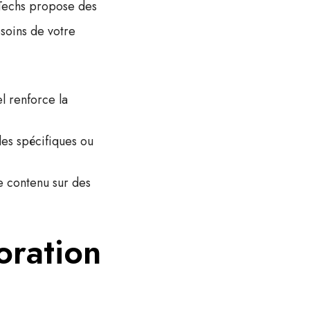
Techs
propose des
esoins de votre
l renforce la
des spécifiques ou
re contenu sur des
oration