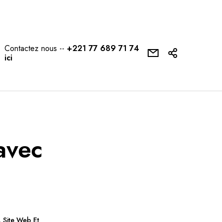
Contactez nous --
+221 77 689 71 74
ici
 avec
,
Site Web Et