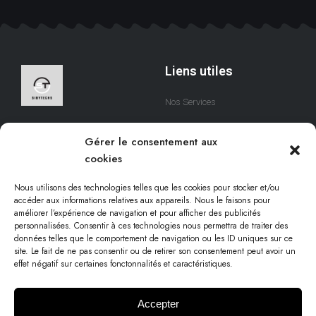
Liens utiles
Nos Services
A Propos
Nous sommes une équipe
Gérer le consentement aux
qui s’efforce de créer des
Contact
cookies
solutions digitales qui
respectent votre temps.
Nous utilisons des technologies telles que les cookies pour stocker et/ou
accéder aux informations relatives aux appareils. Nous le faisons pour
améliorer l’expérience de navigation et pour afficher des publicités
personnalisées. Consentir à ces technologies nous permettra de traiter des
Informations légales
données telles que le comportement de navigation ou les ID uniques sur ce
site. Le fait de ne pas consentir ou de retirer son consentement peut avoir un
effet négatif sur certaines fonctonnalités et caractéristiques.
Conditions d'utilisation
Politique cookies
Accepter