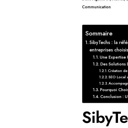
Communication
Sommaire
SibyTechs : la ré
entreprises choisi
Une Expertise
Des Solutions 
Création de
SEO Local 
Accompagn
Pourquoi Chois
Conclusion : U
SibyTe