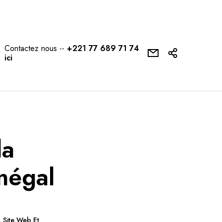
Contactez nous --
+221 77 689 71 74
ici
la
négal
,
Site Web Et