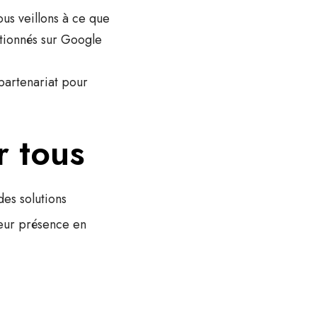
us veillons à ce que
itionnés sur
Google
 partenariat pour
r tous
 des
solutions
leur présence en