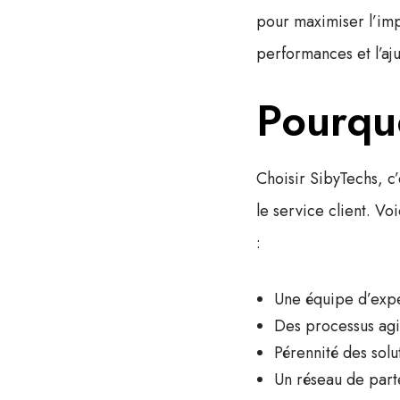
pour maximiser l’impa
performances et l’aj
Pourquo
Choisir SibyTechs, c’
le
service client
. Vo
:
Une équipe d’exper
Des processus ag
Pérennité des sol
Un réseau de parte