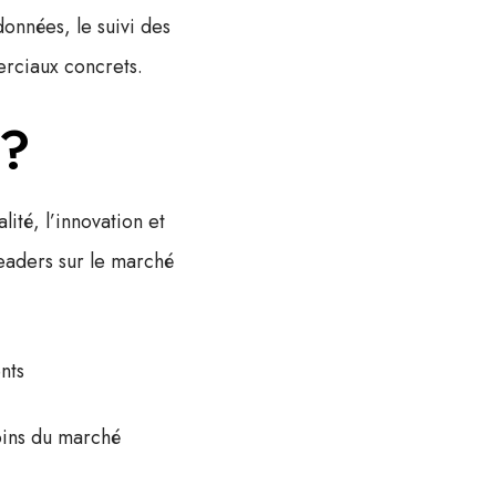
données, le suivi des
erciaux concrets.
 ?
alité
, l’
innovation
et
eaders sur le marché
nts
oins du marché