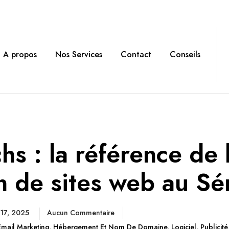
A propos
Nos Services
Contact
Conseils
hs : la référence de 
n de sites web au Sé
 17, 2025
Aucun Commentaire
Email Marketing
,
Hébergement Et Nom De Domaine
,
Logiciel
,
Publicité