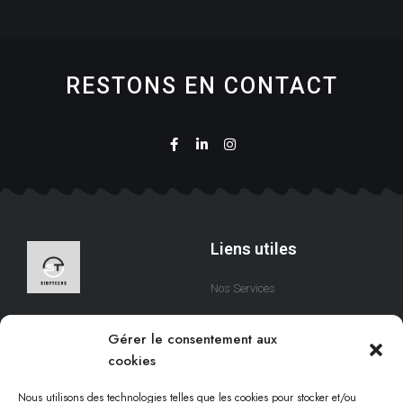
RESTONS EN CONTACT
Liens utiles
Nos Services
A Propos
Nous sommes une équipe
Gérer le consentement aux
qui s’efforce de créer des
Contact
cookies
solutions digitales qui
respectent votre temps.
Nous utilisons des technologies telles que les cookies pour stocker et/ou