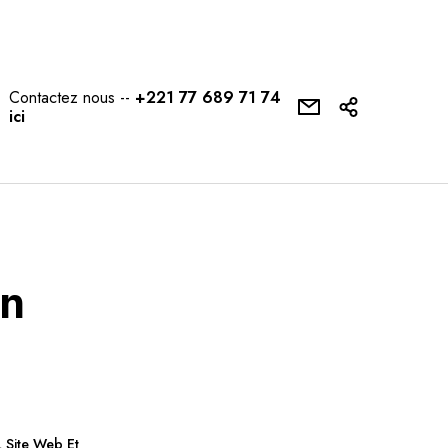
Contactez nous --
+221 77 689 71 74
ici
on
,
Site Web Et