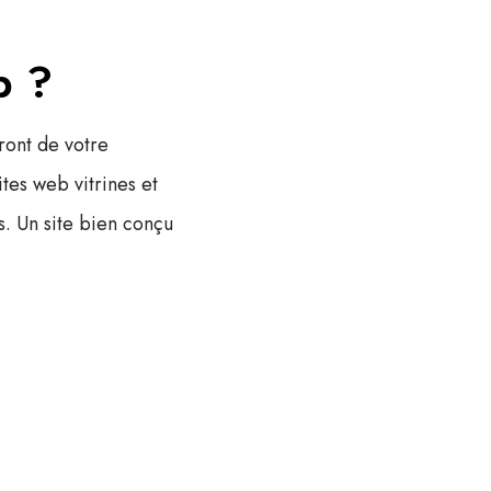
b ?
ront de votre
ites web vitrines et
s. Un site bien conçu