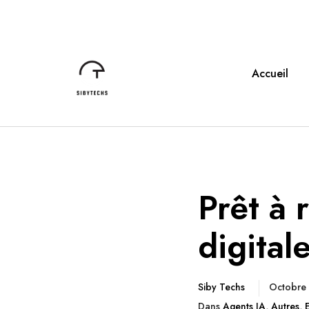
Accueil
Prêt à 
digital
Siby Techs
Octobre
Dans
Agents IA
,
Autres
,