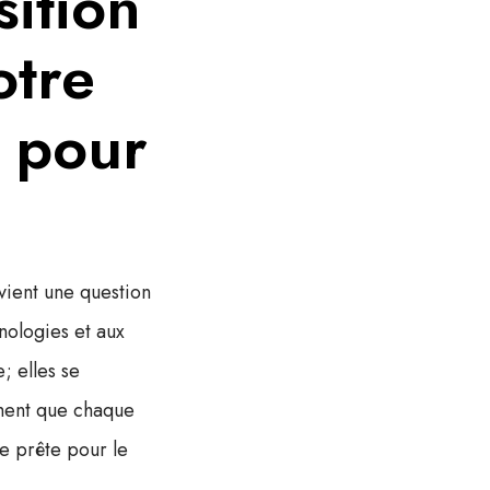
sition
otre
e pour
ient une question
nologies et aux
; elles se
ment que chaque
le prête pour le