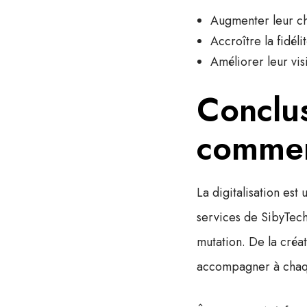
Augmenter leur ch
Accroître la fidél
Améliorer leur vis
Conclus
commen
La digitalisation est
services de SibyTech
mutation. De la créa
accompagner à chaqu