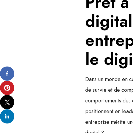
Prêt à
digita
entrep
le digi
Dans un monde en co
de survie et de compé
comportements des co
positionnent en lead
entreprise mérite une
digital ?