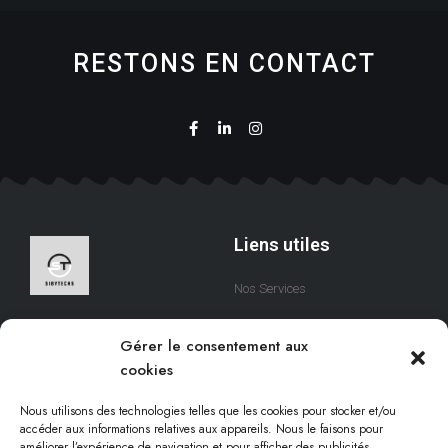
RESTONS EN CONTACT
Liens utiles
Nos Services
A Propos
Nous sommes une équipe
Gérer le consentement aux
qui s’efforce de créer des
Contact
cookies
solutions digitales qui
respectent votre temps.
Nous utilisons des technologies telles que les cookies pour stocker et/ou
accéder aux informations relatives aux appareils. Nous le faisons pour
améliorer l’expérience de navigation et pour afficher des publicités