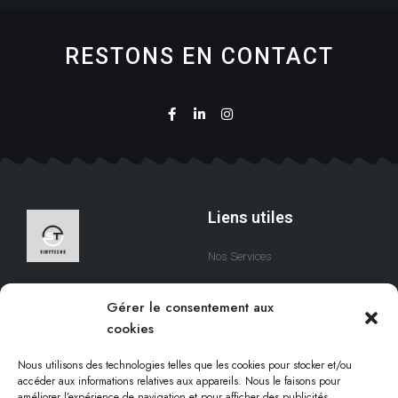
RESTONS EN CONTACT
Liens utiles
Nos Services
A Propos
Nous sommes une équipe
Gérer le consentement aux
qui s’efforce de créer des
Contact
cookies
solutions digitales qui
respectent votre temps.
Nous utilisons des technologies telles que les cookies pour stocker et/ou
accéder aux informations relatives aux appareils. Nous le faisons pour
améliorer l’expérience de navigation et pour afficher des publicités