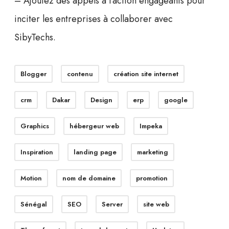
– Ajoutez des appels à l’action engageants pour
inciter les entreprises à collaborer avec
SibyTechs.
Blogger
contenu
création site internet
crm
Dakar
Design
erp
google
Graphics
hébergeur web
Impeka
Inspiration
landing page
marketing
Motion
nom de domaine
promotion
Sénégal
SEO
Server
site web