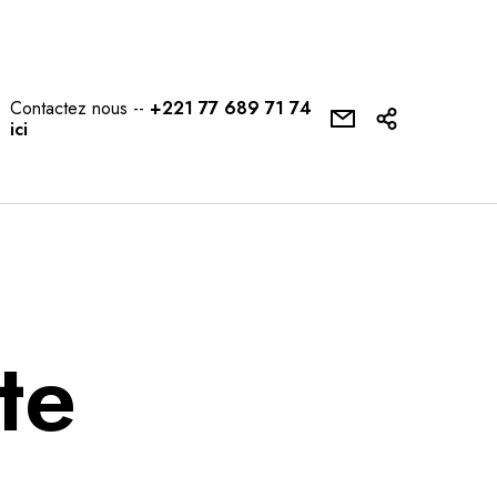
Contactez nous --
+221 77 689 71 74
ici
te