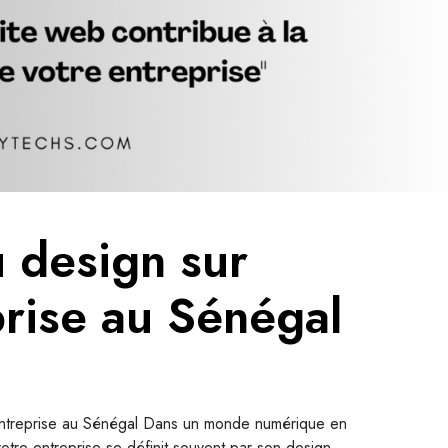
u design sur
prise au Sénégal
 entreprise au Sénégal Dans un monde numérique en
otre entreprise se définit souvent par son design.